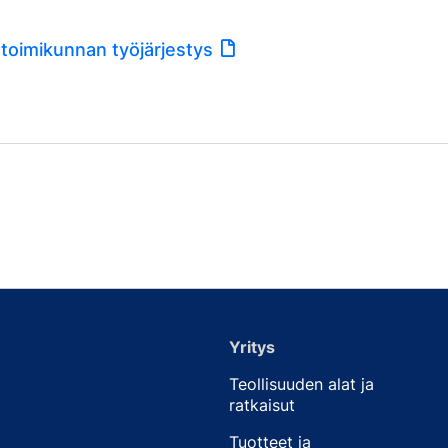
toimikunnan työjärjestys
Yritys
Teollisuuden alat ja
ratkaisut
Tuotteet ja