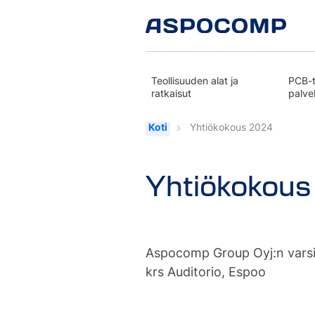
Teollisuuden alat ja
PCB-t
ratkaisut
palve
Koti
Yhtiökokous 2024
Yhtiökokou
Aspocomp Group Oyj:n varsina
krs Auditorio, Espoo