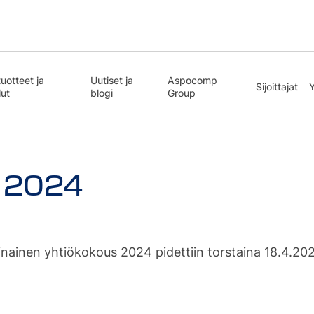
uotteet ja
Uutiset ja
Aspocomp
Sijoittajat
lut
blogi
Group
s 2024
inen yhtiökokous 2024 pidettiin torstaina 18.4.2024 