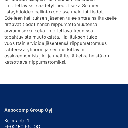
ilmoitettaviksi säädetyt tiedot sekä Suomen
listayhtiöiden hallintokoodissa mainitut tiedot.
Edelleen hallituksen jäsenen tulee antaa hallitukselle
riittävät tiedot hänen riippumattomuutensa
arvioimiseksi, sekä ilmoitettava tiedoissa
tapahtuvista muutoksista. Hallituksen tulee
vuosittain arvioida jäsentensä riippumattomuus
suhteessa yhtiöön ja sen merkittäviin
osakkeenomistajiin, ja määritellä ketkä heistä on
katsottava riippumattomiksi.
Aspocomp Group Oyj
Keilaranta 1
FI-02150 ESPOO