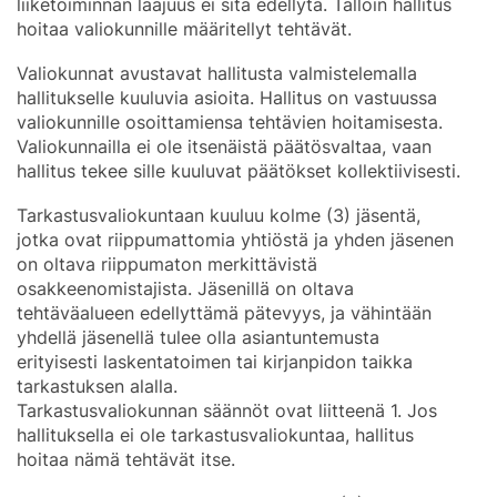
liiketoiminnan laajuus ei sitä edellytä. Tällöin hallitus
hoitaa valiokunnille määritellyt tehtävät.
Valiokunnat avustavat hallitusta valmistelemalla
hallitukselle kuuluvia asioita. Hallitus on vastuussa
valiokunnille osoittamiensa tehtävien hoitamisesta.
Valiokunnailla ei ole itsenäistä päätösvaltaa, vaan
hallitus tekee sille kuuluvat päätökset kollektiivisesti.
Tarkastusvaliokuntaan kuuluu kolme (3) jäsentä,
jotka ovat riippumattomia yhtiöstä ja yhden jäsenen
on oltava riippumaton merkittävistä
osakkeenomistajista. Jäsenillä on oltava
tehtäväalueen edellyttämä pätevyys, ja vähintään
yhdellä jäsenellä tulee olla asiantuntemusta
erityisesti laskentatoimen tai kirjanpidon taikka
tarkastuksen alalla.
Tarkastusvaliokunnan säännöt ovat liitteenä 1. Jos
hallituksella ei ole tarkastusvaliokuntaa, hallitus
hoitaa nämä tehtävät itse.