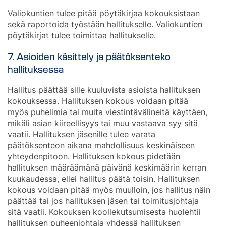
Valiokuntien tulee pitää pöytäkirjaa kokouksistaan
sekä raportoida työstään hallitukselle. Valiokuntien
pöytäkirjat tulee toimittaa hallitukselle.
7. Asioiden käsittely ja päätöksenteko
hallituksessa
Hallitus päättää sille kuuluvista asioista hallituksen
kokouksessa. Hallituksen kokous voidaan pitää
myös puhelimia tai muita viestintävälineitä käyttäen,
mikäli asian kiireellisyys tai muu vastaava syy sitä
vaatii. Hallituksen jäsenille tulee varata
päätöksenteon aikana mahdollisuus keskinäiseen
yhteydenpitoon. Hallituksen kokous pidetään
hallituksen määräämänä päivänä keskimäärin kerran
kuukaudessa, ellei hallitus päätä toisin. Hallituksen
kokous voidaan pitää myös muulloin, jos hallitus näin
päättää tai jos hallituksen jäsen tai toimitusjohtaja
sitä vaatii. Kokouksen koollekutsumisesta huolehtii
hallituksen puheenjohtaja yhdessä hallituksen