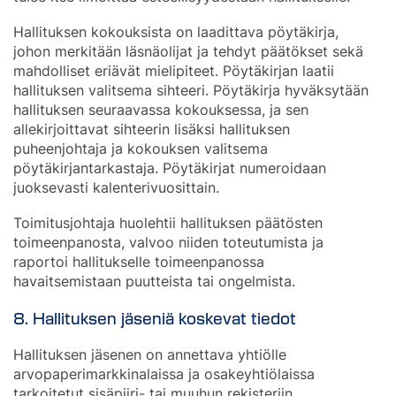
Hallituksen kokouksista on laadittava pöytäkirja,
johon merkitään läsnäolijat ja tehdyt päätökset sekä
mahdolliset eriävät mielipiteet. Pöytäkirjan laatii
hallituksen valitsema sihteeri. Pöytäkirja hyväksytään
hallituksen seuraavassa kokouksessa, ja sen
allekirjoittavat sihteerin lisäksi hallituksen
puheenjohtaja ja kokouksen valitsema
pöytäkirjantarkastaja. Pöytäkirjat numeroidaan
juoksevasti kalenterivuosittain.
Toimitusjohtaja huolehtii hallituksen päätösten
toimeenpanosta, valvoo niiden toteutumista ja
raportoi hallitukselle toimeenpanossa
havaitsemistaan puutteista tai ongelmista.
8. Hallituksen jäseniä koskevat tiedot
Hallituksen jäsenen on annettava yhtiölle
arvopaperimarkkinalaissa ja osakeyhtiölaissa
tarkoitetut sisäpiiri- tai muuhun rekisteriin