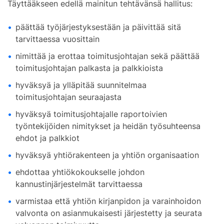
Täyttääkseen edellä mainitun tehtävänsä hallitus:
päättää työjärjestyksestään ja päivittää sitä
tarvittaessa vuosittain
nimittää ja erottaa toimitusjohtajan sekä päättää
toimitusjohtajan palkasta ja palkkioista
hyväksyä ja ylläpitää suunnitelmaa
toimitusjohtajan seuraajasta
hyväksyä toimitusjohtajalle raportoivien
työntekijöiden nimitykset ja heidän työsuhteensa
ehdot ja palkkiot
hyväksyä yhtiörakenteen ja yhtiön organisaation
ehdottaa yhtiökokoukselle johdon
kannustinjärjestelmät tarvittaessa
varmistaa että yhtiön kirjanpidon ja varainhoidon
valvonta on asianmukaisesti järjestetty ja seurata