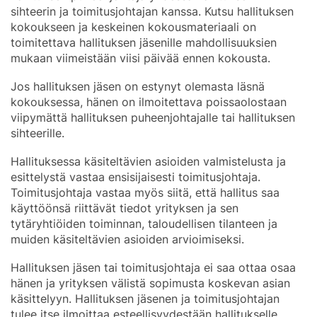
sihteerin ja toimitusjohtajan kanssa. Kutsu hallituksen
kokoukseen ja keskeinen kokousmateriaali on
toimitettava hallituksen jäsenille mahdollisuuksien
mukaan viimeistään viisi päivää ennen kokousta.
Jos hallituksen jäsen on estynyt olemasta läsnä
kokouksessa, hänen on ilmoitettava poissaolostaan
viipymättä hallituksen puheenjohtajalle tai hallituksen
sihteerille.
Hallituksessa käsiteltävien asioiden valmistelusta ja
esittelystä vastaa ensisijaisesti toimitusjohtaja.
Toimitusjohtaja vastaa myös siitä, että hallitus saa
käyttöönsä riittävät tiedot yrityksen ja sen
tytäryhtiöiden toiminnan, taloudellisen tilanteen ja
muiden käsiteltävien asioiden arvioimiseksi.
Hallituksen jäsen tai toimitusjohtaja ei saa ottaa osaa
hänen ja yrityksen välistä sopimusta koskevan asian
käsittelyyn. Hallituksen jäsenen ja toimitusjohtajan
tulee itse ilmoittaa esteellisyydestään hallitukselle.