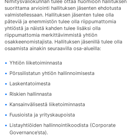
Nimitysvaliokunnan tulee ottaa huomioon hallituksen
suorittama arviointi hallituksen jäsenten ehdotusta
valmistellessaan. Hallituksen jäsenten tulee olla
päteviä ja enemmistön tulee olla riippumattomia
yhtiöstä ja näistä kahden tulee lisäksi olla
riippumattomia merkittävimmistä yhtiön
osakkeenomistajista. Hallituksen jäsenillä tulee olla
osaamista ainakin seuraavilla osa-alueilla:
Yhtiön liiketoiminnasta
Pörssilistatun yhtiön hallinnoimisesta
Laskentatoimesta
Riskien hallinnasta
Kansainvälisestä liiketoiminnasta
Fuusioista ja yrityskaupoista
Listayhtiöiden hallinnointikoodista (Corporate
Governance’sta).