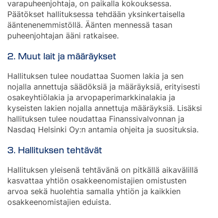
varapuheenjohtaja, on paikalla kokouksessa.
Päätökset hallituksessa tehdään yksinkertaisella
ääntenenemmistöllä. Äänten mennessä tasan
puheenjohtajan ääni ratkaisee.
2. Muut lait ja määräykset
Hallituksen tulee noudattaa Suomen lakia ja sen
nojalla annettuja säädöksiä ja määräyksiä, erityisesti
osakeyhtiölakia ja arvopaperimarkkinalakia ja
kyseisten lakien nojalla annettuja määräyksiä. Lisäksi
hallituksen tulee noudattaa Finanssivalvonnan ja
Nasdaq Helsinki Oy:n antamia ohjeita ja suosituksia.
3. Hallituksen tehtävät
Hallituksen yleisenä tehtävänä on pitkällä aikavälillä
kasvattaa yhtiön osakkeenomistajien omistusten
arvoa sekä huolehtia samalla yhtiön ja kaikkien
osakkeenomistajien eduista.