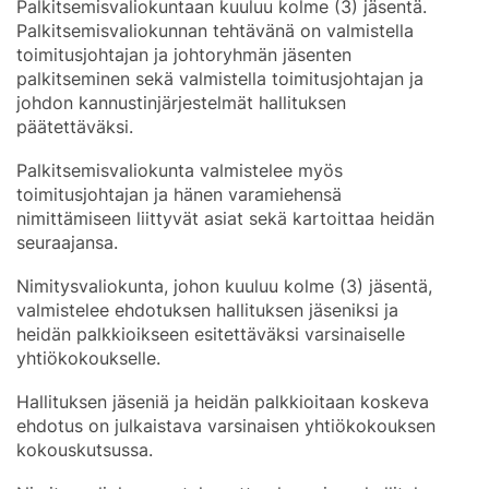
Palkitsemisvaliokuntaan kuuluu kolme (3) jäsentä.
Palkitsemisvaliokunnan tehtävänä on valmistella
toimitusjohtajan ja johtoryhmän jäsenten
palkitseminen sekä valmistella toimitusjohtajan ja
johdon kannustinjärjestelmät hallituksen
päätettäväksi.
Palkitsemisvaliokunta valmistelee myös
toimitusjohtajan ja hänen varamiehensä
nimittämiseen liittyvät asiat sekä kartoittaa heidän
seuraajansa.
Nimitysvaliokunta, johon kuuluu kolme (3) jäsentä,
valmistelee ehdotuksen hallituksen jäseniksi ja
heidän palkkioikseen esitettäväksi varsinaiselle
yhtiökokoukselle.
Hallituksen jäseniä ja heidän palkkioitaan koskeva
ehdotus on julkaistava varsinaisen yhtiökokouksen
kokouskutsussa.