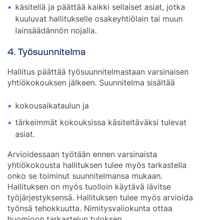
käsitellä ja päättää kaikki sellaiset asiat, jotka
kuuluvat hallitukselle osakeyhtiölain tai muun
lainsäädännön nojalla.
4. Työsuunnitelma
Hallitus päättää työsuunnitelmastaan varsinaisen
yhtiökokouksen jälkeen. Suunnitelma sisältää
kokousaikataulun ja
tärkeimmät kokouksissa käsiteltäväksi tulevat
asiat.
Arvioidessaan työtään ennen varsinaista
yhtiökokousta hallituksen tulee myös tarkastella
onko se toiminut suunnitelmansa mukaan.
Hallituksen on myös tuolloin käytävä lävitse
työjärjestyksensä. Hallituksen tulee myös arvioida
työnsä tehokkuutta. Nimitysvaliokunta ottaa
huomioon tarkastelun tuloksen.