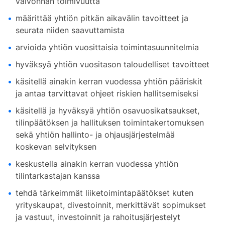
valvonnan toimivuutta
määrittää yhtiön pitkän aikavälin tavoitteet ja
seurata niiden saavuttamista
arvioida yhtiön vuosittaisia toimintasuunnitelmia
hyväksyä yhtiön vuositason taloudelliset tavoitteet
käsitellä ainakin kerran vuodessa yhtiön pääriskit
ja antaa tarvittavat ohjeet riskien hallitsemiseksi
käsitellä ja hyväksyä yhtiön osavuosikatsaukset,
tilinpäätöksen ja hallituksen toimintakertomuksen
sekä yhtiön hallinto- ja ohjausjärjestelmää
koskevan selvityksen
keskustella ainakin kerran vuodessa yhtiön
tilintarkastajan kanssa
tehdä tärkeimmät liiketoimintapäätökset kuten
yrityskaupat, divestoinnit, merkittävät sopimukset
ja vastuut, investoinnit ja rahoitusjärjestelyt