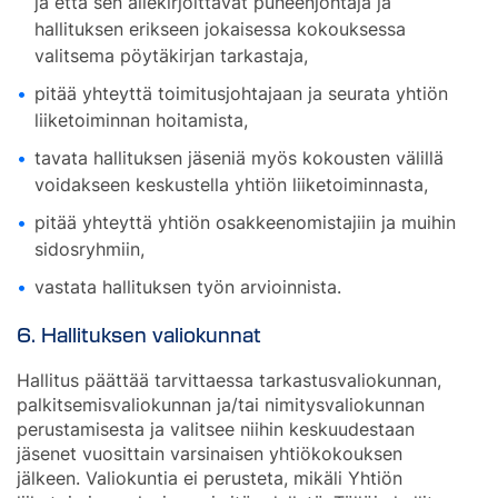
ja että sen allekirjoittavat puheenjohtaja ja
hallituksen erikseen jokaisessa kokouksessa
valitsema pöytäkirjan tarkastaja,
pitää yhteyttä toimitusjohtajaan ja seurata yhtiön
liiketoiminnan hoitamista,
tavata hallituksen jäseniä myös kokousten välillä
voidakseen keskustella yhtiön liiketoiminnasta,
pitää yhteyttä yhtiön osakkeenomistajiin ja muihin
sidosryhmiin,
vastata hallituksen työn arvioinnista.
6. Hallituksen valiokunnat
Hallitus päättää tarvittaessa tarkastusvaliokunnan,
palkitsemisvaliokunnan ja/tai nimitysvaliokunnan
perustamisesta ja valitsee niihin keskuudestaan
jäsenet vuosittain varsinaisen yhtiökokouksen
jälkeen. Valiokuntia ei perusteta, mikäli Yhtiön