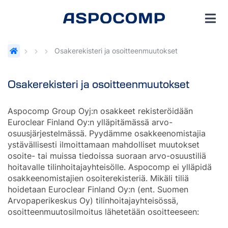
Osakerekisteri ja osoitteenmuutokset
Osakerekisteri ja osoitteenmuutokset
Aspocomp Group Oyj:n osakkeet rekisteröidään
Euroclear Finland Oy:n ylläpitämässä arvo-
osuusjärjestelmässä. Pyydämme osakkeenomistajia
ystävällisesti ilmoittamaan mahdolliset muutokset
osoite- tai muissa tiedoissa suoraan arvo-osuustiliä
hoitavalle tilinhoitajayhteisölle. Aspocomp ei ylläpidä
osakkeenomistajien osoiterekisteriä. Mikäli tiliä
hoidetaan Euroclear Finland Oy:n (ent. Suomen
Arvopaperikeskus Oy) tilinhoitajayhteisössä,
osoitteenmuutosilmoitus lähetetään osoitteeseen: