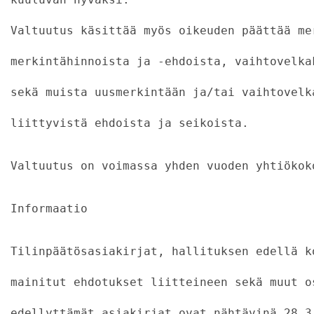
Valtuutus käsittää myös oikeuden päättää me
merkintähinnoista ja -ehdoista, vaihtovelka
sekä muista uusmerkintään ja/tai vaihtovelk
liittyvistä ehdoista ja seikoista.
Valtuutus on voimassa yhden vuoden yhtiökok
Informaatio
Tilinpäätösasiakirjat, hallituksen edellä k
mainitut ehdotukset liitteineen sekä muut o
edellyttämät asiakirjat ovat nähtävinä 28.3