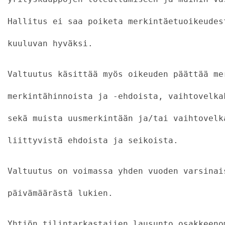
Hallitus ei saa poiketa merkintäetuoikeudes
kuuluvan hyväksi.
Valtuutus käsittää myös oikeuden päättää me
merkintähinnoista ja -ehdoista, vaihtovelka
sekä muista uusmerkintään ja/tai vaihtovelk
liittyvistä ehdoista ja seikoista.
Valtuutus on voimassa yhden vuoden varsinai
päivämäärästä lukien.
Yhtiön tilintarkastajien lausunto osakkeeno