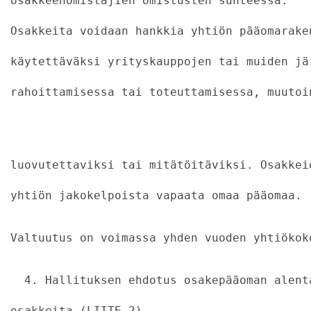
osakkeenomistajien omistusten suhteessa.
Osakkeita voidaan hankkia yhtiön pääomarake
käytettäväksi yrityskauppojen tai muiden jä
rahoittamisessa tai toteuttamisessa, muutoi
                                           
luovutettaviksi tai mitätöitäviksi. Osakkei
yhtiön jakokelpoista vapaata omaa pääomaa.
Valtuutus on voimassa yhden vuoden yhtiökok
  4. Hallituksen ehdotus osakepääoman alent
osakkeita (LIITE 2)