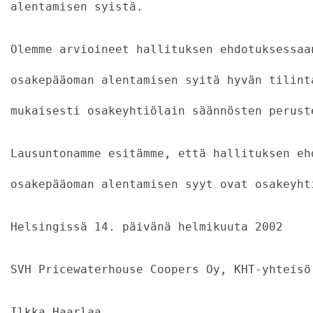
alentamisen syistä.
Olemme arvioineet hallituksen ehdotuksessaa
osakepääoman alentamisen syitä hyvän tilint
mukaisesti osakeyhtiölain säännösten perust
Lausuntonamme esitämme, että hallituksen eh
osakepääoman alentamisen syyt ovat osakeyht
Helsingissä 14. päivänä helmikuuta 2002
SVH Pricewaterhouse Coopers Oy, KHT-yhteisö
Ilkka Haarlaa