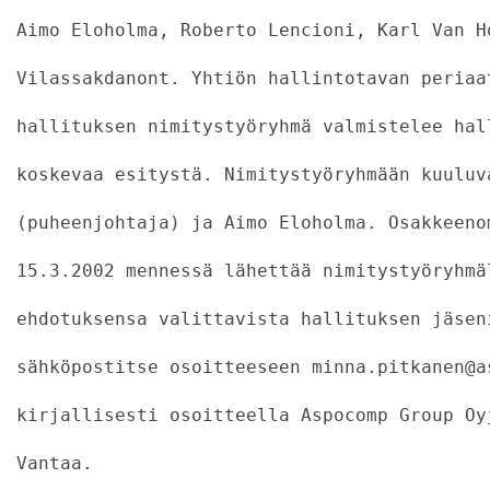
Aimo Eloholma, Roberto Lencioni, Karl Van H
Vilassakdanont. Yhtiön hallintotavan periaa
hallituksen nimitystyöryhmä valmistelee hal
koskevaa esitystä. Nimitystyöryhmään kuuluv
(puheenjohtaja) ja Aimo Eloholma. Osakkeeno
15.3.2002 mennessä lähettää nimitystyöryhmä
ehdotuksensa valittavista hallituksen jäsen
sähköpostitse osoitteeseen minna.pitkanen@a
kirjallisesti osoitteella Aspocomp Group Oy
Vantaa.