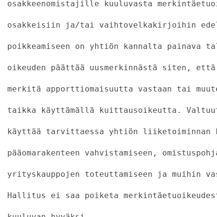
osakkeenomistajille kuuluvasta merkintäetuo
osakkeisiin ja/tai vaihtovelkakirjoihin ede
poikkeamiseen on yhtiön kannalta painava ta
oikeuden päättää uusmerkinnästä siten, että
merkitä apporttiomaisuutta vastaan tai muut
taikka käyttämällä kuittausoikeutta. Valtuu
käyttää tarvittaessa yhtiön liiketoiminnan 
pääomarakenteen vahvistamiseen, omistuspohj
yrityskauppojen toteuttamiseen ja muihin va
Hallitus ei saa poiketa merkintäetuoikeudes
kuuluvan hyväksi.