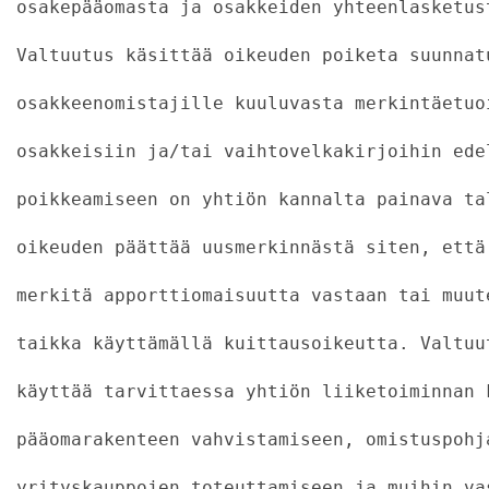
osakepääomasta ja osakkeiden yhteenlasketus
Valtuutus käsittää oikeuden poiketa suunnat
osakkeenomistajille kuuluvasta merkintäetuo
osakkeisiin ja/tai vaihtovelkakirjoihin ede
poikkeamiseen on yhtiön kannalta painava ta
oikeuden päättää uusmerkinnästä siten, että
merkitä apporttiomaisuutta vastaan tai muut
taikka käyttämällä kuittausoikeutta. Valtuu
käyttää tarvittaessa yhtiön liiketoiminnan 
pääomarakenteen vahvistamiseen, omistuspohj
yrityskauppojen toteuttamiseen ja muihin va