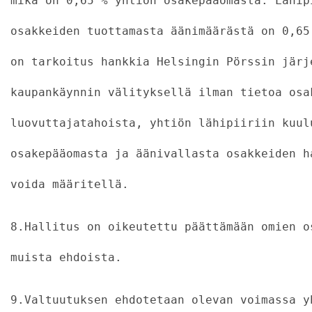
mikä on 0,65 % yhtiön osakepääomasta. Lähip
osakkeiden tuottamasta äänimäärästä on 0,65
on tarkoitus hankkia Helsingin Pörssin järj
kaupankäynnin välityksellä ilman tietoa osa
luovuttajatahoista, yhtiön lähipiiriin kuul
osakepääomasta ja äänivallasta osakkeiden h
voida määritellä.
8.Hallitus on oikeutettu päättämään omien o
muista ehdoista.
9.Valtuutuksen ehdotetaan olevan voimassa y