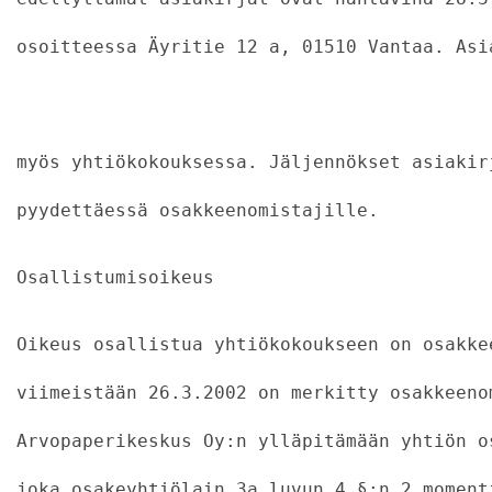
osoitteessa Äyritie 12 a, 01510 Vantaa. Asi
                                           
myös yhtiökokouksessa. Jäljennökset asiakir
pyydettäessä osakkeenomistajille.
Osallistumisoikeus
Oikeus osallistua yhtiökokoukseen on osakke
viimeistään 26.3.2002 on merkitty osakkeeno
Arvopaperikeskus Oy:n ylläpitämään yhtiön o
joka osakeyhtiölain 3a luvun 4 §:n 2 moment