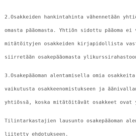
2.Osakkeiden hankintahinta vähennetään yhti
omasta pääomasta. Yhtiön sidottu pääoma ei 
mitätöityjen osakkeiden kirjapidollista vas
siirretään osakepääomasta ylikurssirahastoo
3.Osakepääoman alentamisella omia osakkeita
vaikutusta osakkeenomistukseen ja äänivalla
yhtiössä, koska mitätöitävät osakkeet ovat 
Tilintarkastajien lausunto osakepääoman ale
liitetty ehdotukseen.