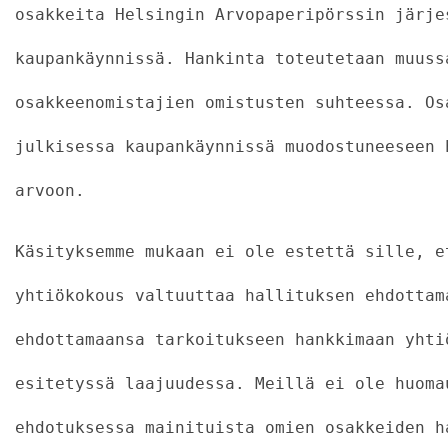
osakkeita Helsingin Arvopaperipörssin järje
kaupankäynnissä. Hankinta toteutetaan muuss
osakkeenomistajien omistusten suhteessa. Os
julkisessa kaupankäynnissä muodostuneeseen 
arvoon.
Käsityksemme mukaan ei ole estettä sille, e
yhtiökokous valtuuttaa hallituksen ehdottam
ehdottamaansa tarkoitukseen hankkimaan yhti
esitetyssä laajuudessa. Meillä ei ole huoma
ehdotuksessa mainituista omien osakkeiden h