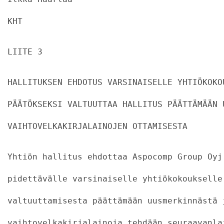
KHT
LIITE 3
HALLITUKSEN EHDOTUS VARSINAISELLE YHTIÖKOKO
PÄÄTÖKSEKSI VALTUUTTAA HALLITUS PÄÄTTÄMÄÄN 
VAIHTOVELKAKIRJALAINOJEN OTTAMISESTA
Yhtiön hallitus ehdottaa Aspocomp Group Oyj
pidettävälle varsinaiselle yhtiökokoukselle
valtuuttamisesta päättämään uusmerkinnästä 
vaihtovelkakirjalainoja tehdään seuraavanla