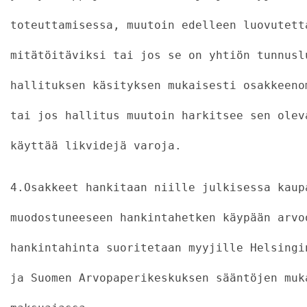
toteuttamisessa, muutoin edelleen luovutett
mitätöitäviksi tai jos se on yhtiön tunnusl
hallituksen käsityksen mukaisesti osakkeeno
tai jos hallitus muutoin harkitsee sen olev
käyttää likvidejä varoja.
4.Osakkeet hankitaan niille julkisessa kaup
muodostuneeseen hankintahetken käypään arvo
hankintahinta suoritetaan myyjille Helsingi
ja Suomen Arvopaperikeskuksen sääntöjen muk