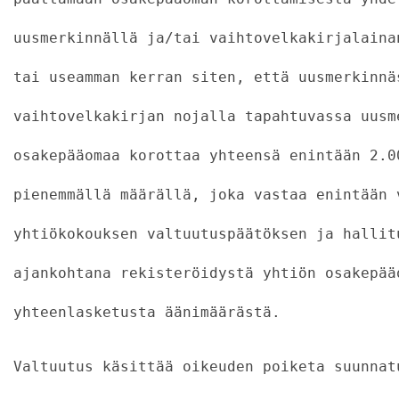
uusmerkinnällä ja/tai vaihtovelkakirjalaina
tai useamman kerran siten, että uusmerkinnä
vaihtovelkakirjan nojalla tapahtuvassa uusm
osakepääomaa korottaa yhteensä enintään 2.0
pienemmällä määrällä, joka vastaa enintään 
yhtiökokouksen valtuutuspäätöksen ja hallit
ajankohtana rekisteröidystä yhtiön osakepää
yhteenlasketusta äänimäärästä.
Valtuutus käsittää oikeuden poiketa suunnat