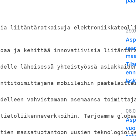
pää
sia liitäntäratkaisuja elektroniikkateoll
29.
Asp
osa
joaa ja kehittää innovatiivisia liitäntär
maa
Til
udelle läheisessä yhteistyössä asiakkaide
enn
lask
enttitoimittajana mobiileihin päätelaitte
edelleen vahvistamaan asemaansa toimittaj
06.
 tietoliikenneverkkoihin. Tarjoamme globa
Asp
vuo
 tien massatuotantoon uusien teknologioid