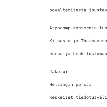
soveltamisessa jousta
Aspocomp-konsernin tu
Kiinassa ja Thaimaass
euroa ja henkilöstömä
Jakelu:
Helsingin pörssi
keskeiset tiedotusväl