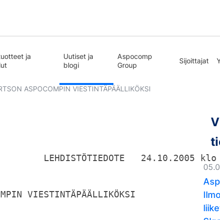
uotteet ja
Uutiset ja
Aspocomp
Sijoittajat
lut
blogi
Group
RTSON ASPOCOMPIN VIESTINTÄPÄÄLLIKÖKSI
V
t
         LEHDISTÖTIEDOTE   24.10.2005 klo
05.
Asp
Ilm
OMPIN VIESTINTÄPÄÄLLIKÖKSI
lii