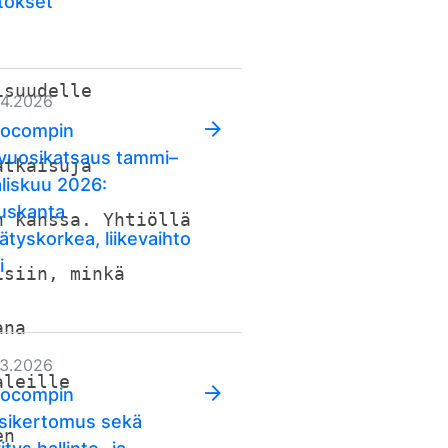
tökset
isuudelle
04.2026
ocompin
vuosikatsaus tammi–
atkaisuja
liskuu 2026:
auskanta
n kanssa. Yhtiöllä
ätyskorkea, liikevaihto
i
isiin, minkä
ana
03.2026
aleille
ocompin
sikertomus sekä
en