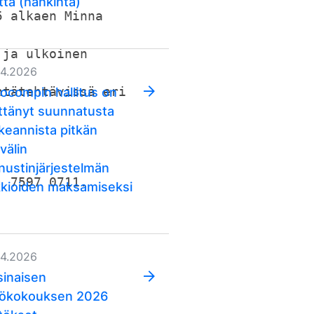
ttä (hankinta)
5 alkaen Minna
 ja ulkoinen
04.2026
ocompin hallitus on
ntätehtävissä eri
ttänyt suunnatusta
keannista pitkän
välin
nustinjärjestelmän
) 7597 0711.
kkioiden maksamiseksi
04.2026
sinaisen
iökokouksen 2026