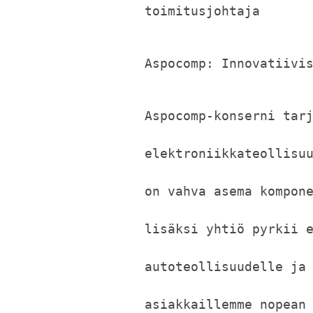
toimitusjohtaja
Aspocomp: Innovatiivi
Aspocomp-konserni tar
elektroniikkateollisu
on vahva asema kompon
lisäksi yhtiö pyrkii 
autoteollisuudelle ja
asiakkaillemme nopean