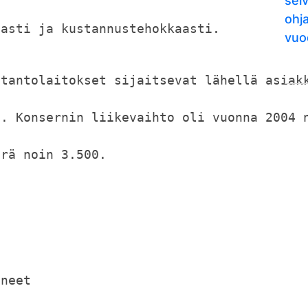
selv
ohj
vasti ja kustannustehokkaasti.
vuo
otantolaitokset sijaitsevat lähellä asiak
a. Konsernin liikevaihto oli vuonna 2004 
ärä noin 3.500.
ineet