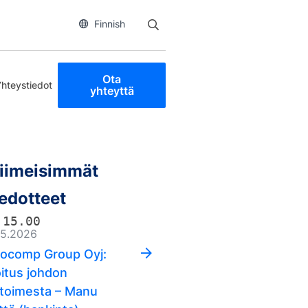
Finnish
Ota
Yhteystiedot
yhteyttä
iimeisimmät
iedotteet
 15.00
05.2026
ocomp Group Oyj:
oitus johdon
ketoimesta – Manu