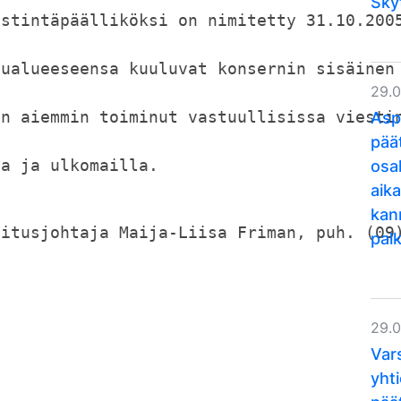
Sky
estintäpäälliköksi on nimitetty 31.10.200
uualueeseensa kuuluvat konsernin sisäinen
29.
Asp
on aiemmin toiminut vastuullisissa viesti
pää
osa
sa ja ulkomailla.
aika
kan
mitusjohtaja Maija-Liisa Friman, puh. (09
pal
29.
Var
yht