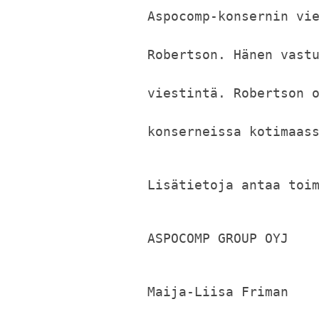
Aspocomp-konsernin vi
Robertson. Hänen vast
viestintä. Robertson 
konserneissa kotimaas
Lisätietoja antaa toi
ASPOCOMP GROUP OYJ
Maija-Liisa Friman