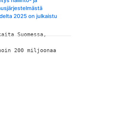
itys hallinto- ja
ausjärjestelmästä
delta 2025 on julkaistu
kaita Suomessa,
noin 200 miljoonaa