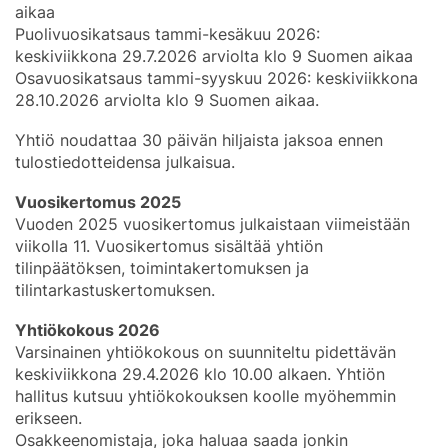
aikaa
Puolivuosikatsaus tammi-kesäkuu 2026:
keskiviikkona 29.7.2026 arviolta klo 9 Suomen aikaa
Osavuosikatsaus tammi-syyskuu 2026: keskiviikkona
28.10.2026 arviolta klo 9 Suomen aikaa.
Yhtiö noudattaa 30 päivän hiljaista jaksoa ennen
tulostiedotteidensa julkaisua.
Vuosikertomus 2025
Vuoden 2025 vuosikertomus julkaistaan viimeistään
viikolla 11. Vuosikertomus sisältää yhtiön
tilinpäätöksen, toimintakertomuksen ja
tilintarkastuskertomuksen.
Yhtiökokous 2026
Varsinainen yhtiökokous on suunniteltu pidettävän
keskiviikkona 29.4.2026 klo 10.00 alkaen. Yhtiön
hallitus kutsuu yhtiökokouksen koolle myöhemmin
erikseen.
Osakkeenomistaja, joka haluaa saada jonkin