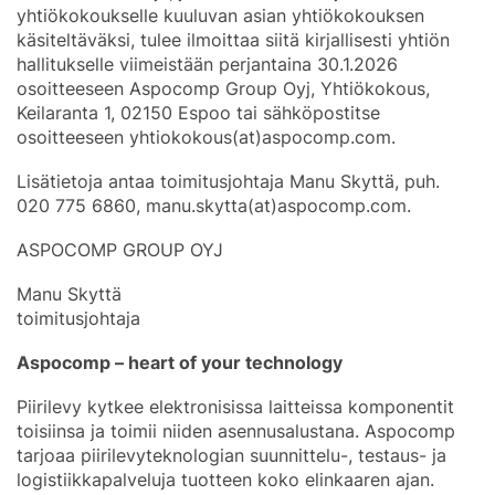
yhtiökokoukselle kuuluvan asian yhtiökokouksen
käsiteltäväksi, tulee ilmoittaa siitä kirjallisesti yhtiön
hallitukselle viimeistään perjantaina 30.1.2026
osoitteeseen Aspocomp Group Oyj, Yhtiökokous,
Keilaranta 1, 02150 Espoo tai sähköpostitse
osoitteeseen yhtiokokous(at)aspocomp.com.
Lisätietoja antaa toimitusjohtaja Manu Skyttä, puh.
020 775 6860, manu.skytta(at)aspocomp.com.
ASPOCOMP GROUP OYJ
Manu Skyttä
toimitusjohtaja
Aspocomp – heart of your technology
Piirilevy kytkee elektronisissa laitteissa komponentit
toisiinsa ja toimii niiden asennusalustana. Aspocomp
tarjoaa piirilevyteknologian suunnittelu-, testaus- ja
logistiikkapalveluja tuotteen koko elinkaaren ajan.