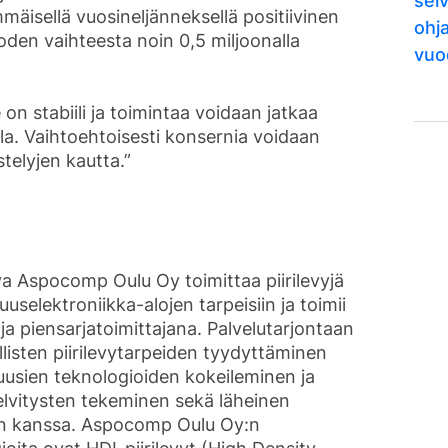
selv
mäisellä vuosineljänneksellä positiivinen
ohj
uoden vaihteesta noin 0,5 miljoonalla
vuo
n stabiili ja toimintaa voidaan jatkaa
lla. Vaihtoehtoisesti konsernia voidaan
stelyjen kautta.”
 Aspocomp Oulu Oy toimittaa piirilevyjä
suuselektroniikka-alojen tarpeisiin ja toimii
 ja piensarjatoimittajana. Palvelutarjontaan
llisten piirilevytarpeiden tyydyttäminen
uusien teknologioiden kokeileminen ja
elvitysten tekeminen sekä läheinen
ien kanssa. Aspocomp Oulu Oy:n