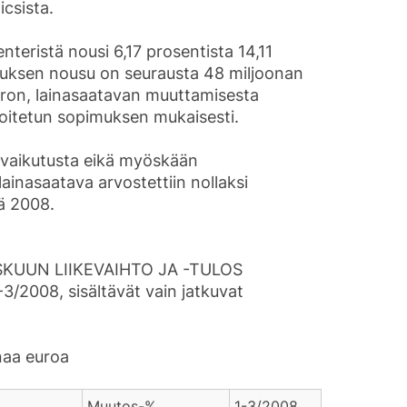
csista.
eristä nousi 6,17 prosentista 14,11
tuksen nousu on seurausta 48 miljoonan
euron, lainasaatavan muuttamisesta
rjoitetun sopimuksen mukaisesti.
osvaikutusta eikä myöskään
ainasaatava arvostettiin nollaksi
ä 2008.
KUUN LIIKEVAIHTO JA -TULOS
1-3/2008, sisältävät vain jatkuvat
onaa euroa
Muutos-%
1-3/2008