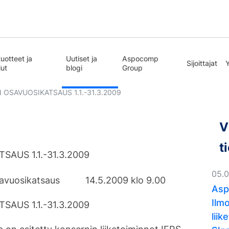
uotteet ja
Uutiset ja
Aspocomp
Sijoittajat
lut
blogi
Group
OSAVUOSIKATSAUS 1.1.-31.3.2009
V
t
AUS 1.1.-31.3.2009
05.
vuosikatsaus 14.5.2009 klo 9.00
Asp
Ilm
AUS 1.1.-31.3.2009
lii