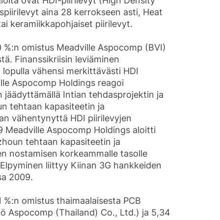
gioita ovat HDI-piirilevyt (High Density
piirilevyt aina 28 kerrokseen asti, Heat
tai keramiikkapohjaiset piirilevyt.
 %:n omistus Meadville Aspocomp (BVI)
tä. Finanssikriisin leviäminen
lopulla vähensi merkittävästi HDI
ville Aspocomp Holdings reagoi
äädyttämällä Intian tehdasprojektin ja
n tehtaan kapasiteetin ja
n vähentynyttä HDI piirilevyjen
 Meadville Aspocomp Holdings aloitti
zhoun tehtaan kapasiteetin ja
en nostamisen korkeammalle tasolle
lpyminen liittyy Kiinan 3G hankkeiden
sa 2009.
11 %:n omistus thaimaalaisesta PCB
iö Aspocomp (Thailand) Co., Ltd.) ja 5,34