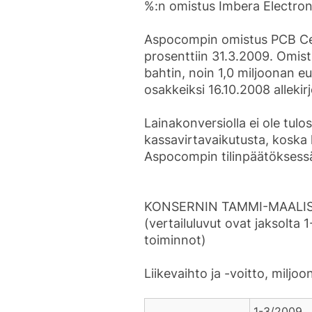
%:n omistus Imbera Electroni
Aspocompin omistus PCB Cent
prosenttiin 31.3.2009. Omis
bahtin, noin 1,0 miljoonan 
osakkeiksi 16.10.2008 alleki
Lainakonversiolla ei ole tul
kassavirtavaikutusta, koska l
Aspocompin tilinpäätöksess
KONSERNIN TAMMI-MAALIS
(vertailuluvut ovat jaksolta 
toiminnot)
Liikevaihto ja -voitto, miljo
1-3/2009