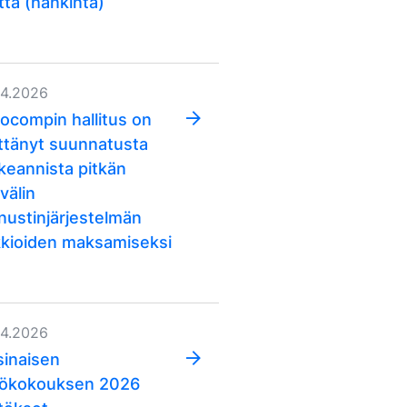
ttä (hankinta)
04.2026
ocompin hallitus on
ttänyt suunnatusta
keannista pitkän
välin
nustinjärjestelmän
kkioiden maksamiseksi
04.2026
sinaisen
iökokouksen 2026