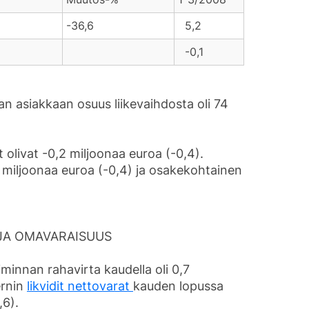
-36,6
5,2
,3
-0,1
 asiakkaan osuus liikevaihdosta oli 74
 olivat -0,2 miljoonaa euroa (-0,4).
 miljoonaa euroa (-0,4) ja osakekohtainen
 JA OMAVARAISUUS
innan rahavirta kaudella oli 0,7
ernin
likvidit nettovarat
kauden lopussa
,6).