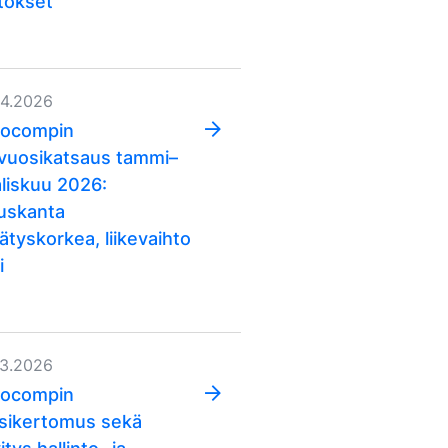
tökset
04.2026
ocompin
vuosikatsaus tammi–
liskuu 2026:
auskanta
ätyskorkea, liikevaihto
i
03.2026
ocompin
sikertomus sekä