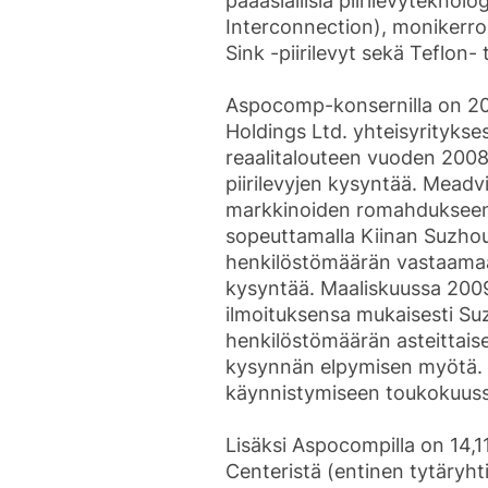
pääasiallisia piirilevyteknolo
Interconnection), monikerros
Sink -piirilevyt sekä Teflon- 
Aspocomp-konsernilla on 20
Holdings Ltd. yhteisyritykses
reaalitalouteen vuoden 2008 
piirilevyjen kysyntää. Mead
markkinoiden romahdukseen j
sopeuttamalla Kiinan Suzhou
henkilöstömäärän vastaamaa
kysyntää. Maaliskuussa 2009
ilmoituksensa mukaisesti Su
henkilöstömäärän asteittais
kysynnän elpymisen myötä. E
käynnistymiseen toukokuus
Lisäksi Aspocompilla on 14,
Centeristä (entinen tytäryht