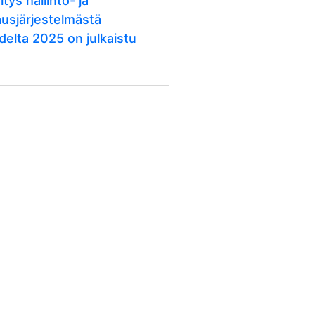
itys hallinto- ja
ausjärjestelmästä
delta 2025 on julkaistu