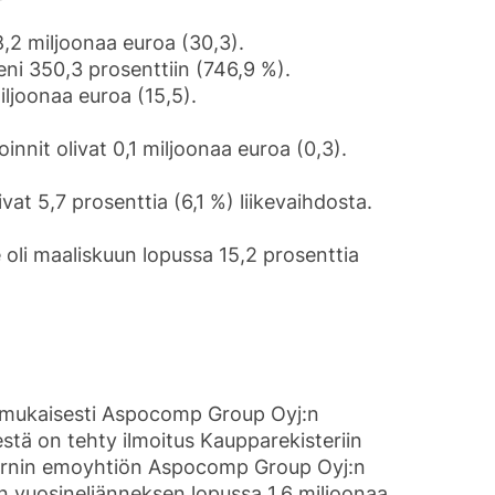
18,2 miljoonaa euroa (30,3).
ni 350,3 prosenttiin (746,9 %).
iljoonaa euroa (15,5).
innit olivat 0,1 miljoonaa euroa (0,3).
at 5,7 prosenttia (6,1 %) liikevaihdosta.
oli maaliskuun lopussa 15,2 prosenttia
 mukaisesti Aspocomp Group Oyj:n
ä on tehty ilmoitus Kaupparekisteriin
rnin emoyhtiön Aspocomp Group Oyj:n
 vuosineljänneksen lopussa 1,6 miljoonaa