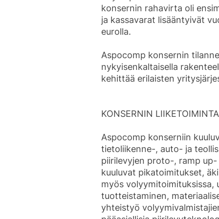
konsernin rahavirta oli ensim
ja kassavarat lisääntyivät v
eurolla.
Aspocomp konsernin tilanne o
nykyisenkaltaisella rakentee
kehittää erilaisten yritysjärje
KONSERNIN LIIKETOIMINTA
Aspocomp konserniin kuuluva
tietoliikenne-, auto- ja teolli
piirilevyjen proto-, ramp up-
kuuluvat pikatoimitukset, äki
myös volyymitoimituksissa, 
tuotteistaminen, materiaalis
yhteistyö volyymivalmistaj