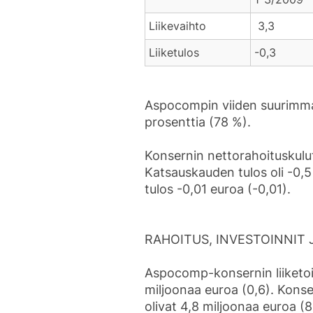
Liikevaihto
3,3
Liiketulos
-0
Aspocompin viiden suurimman
prosenttia (78 %).
Konsernin nettorahoituskulut
Katsauskauden tulos oli -0,5
tulos -0,01 euroa (-0,01).
RAHOITUS, INVESTOINNIT
Aspocomp-konsernin liiketoim
miljoonaa euroa (0,6). Kons
olivat 4,8 miljoonaa euroa (8