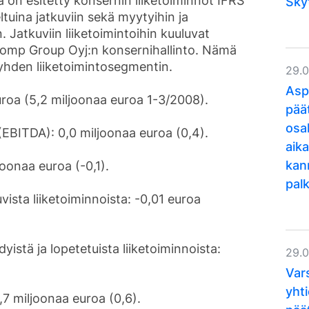
a on esitetty konsernin liiketoiminnot IFRS
Sky
tuina jatkuviin sekä myytyihin ja
n. Jatkuviin liiketoimintoihin kuuluvat
omp Group Oyj:n konsernihallinto. Nämä
yhden liiketoimintosegmentin.
29.
Asp
euroa (5,2 miljoonaa euroa 1-3/2008).
pää
osa
 (EBITDA): 0,0 miljoonaa euroa (0,4).
aika
kan
joonaa euroa (-0,1).
pal
vista liiketoiminnoista: -0,01 euroa
istä ja lopetetuista liiketoiminnoista:
29.
Var
yht
,7 miljoonaa euroa (0,6).