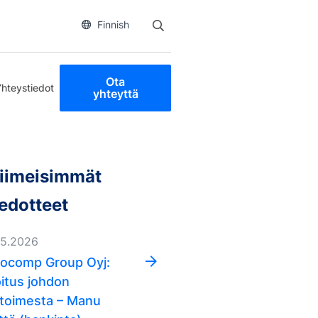
Finnish
Ota
Yhteystiedot
yhteyttä
iimeisimmät
iedotteet
05.2026
ocomp Group Oyj:
oitus johdon
ketoimesta – Manu