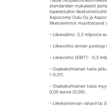
Tässä tilinpäätöstiedotteess
standardien mukaisesti jaotel
lopetettuihin liiketoimintoihi
Aspocomp Oulu Oy ja Aspoc
liiketoiminnot muodostavat 
– Liikevaihto: 3,3 miljoona 
– Liikevoitto ennen poistoja
– Liikevoitto (EBIT): -0,3 mil
– Osakekohtainen tulos jatku
(-0,01).
– Osakekohtainen tulos myydy
0,00 euroa (0,00).
– Liiketoiminnan rahavirta: 0