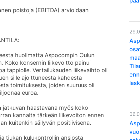
pää
nnen poistoja (EBITDA) arvioidaan
29.
NTILA:
Asp
osa
teesta huolimatta Aspocompin Oulun
maa
. Koko konsernin liikevoitto painui
Til
a tappiolle. Vertailukauden liikevaihto oli
enn
uen sille ajoittuneesta kahdesta
lask
sta toimituksesta, joiden suuruus oli
iljoonaa euroa.
n jatkuvan haastavana myös koko
06.
irran kannalta tärkeän liikevoiton ennen
n kuitenkin säilyvän positiivisena.
Asp
vuo
 tiukan kulukontrollin ansiosta