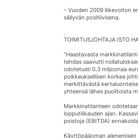
– Vuoden 2009 liikevoiton e
säilyvän positiivisena.
TOIMITUSJOHTAJA ISTO HA
”Haastavasta markkinatilan
tehdas saavutti nollatuloksen
odotetusti 0,3 miljoonaa euro
poikkeuksellisen korkea joht
merkittävästä kertaluonteise
yhteensä lähes puolitoista m
Markkinatilanteen odotetaa
lopputilikauden ajan. Kassav
poistoja (EBITDA) ennakoidaa
Käyttöpääoman alenemisen ja