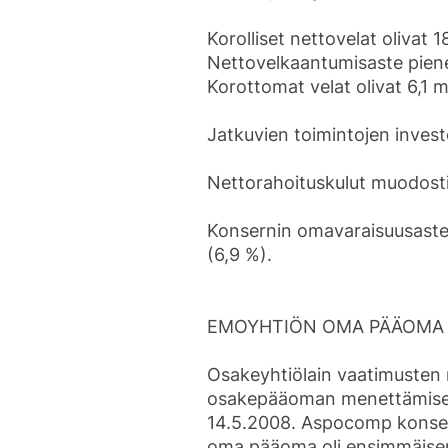
Korolliset nettovelat olivat 
Nettovelkaantumisaste piene
Korottomat velat olivat 6,1 m
Jatkuvien toimintojen investo
Nettorahoituskulut muodostiv
Konsernin omavaraisuusaste 
(6,9 %).
EMOYHTIÖN OMA PÄÄOMA
Osakeyhtiölain vaatimusten
osakepääoman menettämisest
14.5.2008. Aspocomp konse
oma pääoma oli ensimmäisen