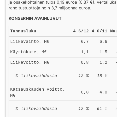
ja osakekohtainen tulos 0,19 euroa (0,87 €). Vertailuka
rahoitustuottoja noin 3,7 miljoonaa euroa.
KONSERNIN AVAINLUVUT
Tunnusluku
4-6/12
4-6/11
Mu
Liikevaihto, M€
6,7
6,6
Käyttökate, M€
1,1
1,5
Liikevoitto, M€
0,8
1,2
% liikevaihdosta
12 %
18 %
Katsauskauden voitto,
0,8
4,0
M€
% liikevaihdosta
12 %
61 %
-