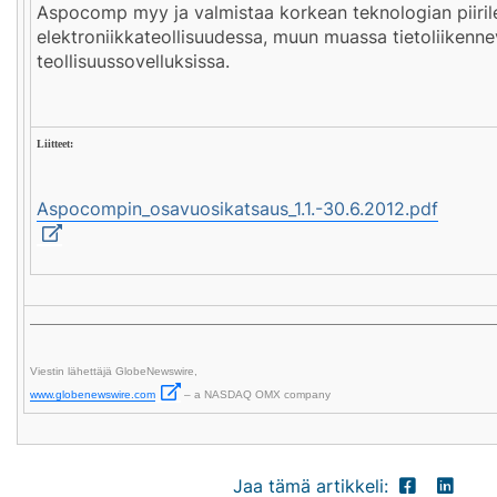
Aspocomp myy ja valmistaa korkean teknologian piiril
elektroniikkateollisuudessa, muun muassa tietoliikennev
teollisuussovelluksissa.
Liitteet:
Aspocompin_osavuosikatsaus_1.1.-30.6.2012.pdf
Viestin lähettäjä GlobeNewswire,
www.globenewswire.com
– a NASDAQ OMX company
Jaa tämä artikkeli: