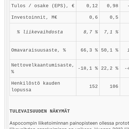
Tulos / osake (EPS), €
0,12
0,98
Investoinnit, M€
0,6
0,5
% liikevaihdosta
8,7 %
7,1 %
Omavaraisuusaste, %
66,3 %
50,1 %
Nettovelkaantumisaste,
-18,1 %
22,2 %
-
%
Henkilöstö kauden
152
106
lopussa
TULEVAISUUDEN NÄKYMÄT
Aspocompin liiketoiminnan painopisteen ollessa proto