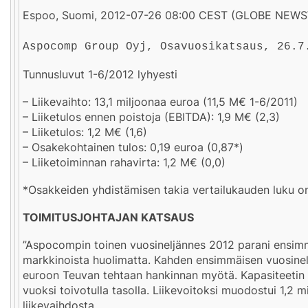
Espoo, Suomi, 2012-07-26 08:00 CEST (GLOBE NEW
Aspocomp Group Oyj, Osavuosikatsaus, 26.7
Tunnusluvut 1-6/2012 lyhyesti
– Liikevaihto: 13,1 miljoonaa euroa (11,5 M€ 1-6/2011)
– Liiketulos ennen poistoja (EBITDA): 1,9 M€ (2,3)
– Liiketulos: 1,2 M€ (1,6)
– Osakekohtainen tulos: 0,19 euroa (0,87*)
– Liiketoiminnan rahavirta: 1,2 M€ (0,0)
*Osakkeiden yhdistämisen takia vertailukauden luku o
TOIMITUSJOHTAJAN KATSAUS
”Aspocompin toinen vuosineljännes 2012 parani ensim
markkinoista huolimatta. Kahden ensimmäisen vuosinelj
euroon Teuvan tehtaan hankinnan myötä. Kapasiteetin k
vuoksi toivotulla tasolla. Liikevoitoksi muodostui 1,2 m
liikevaihdosta.