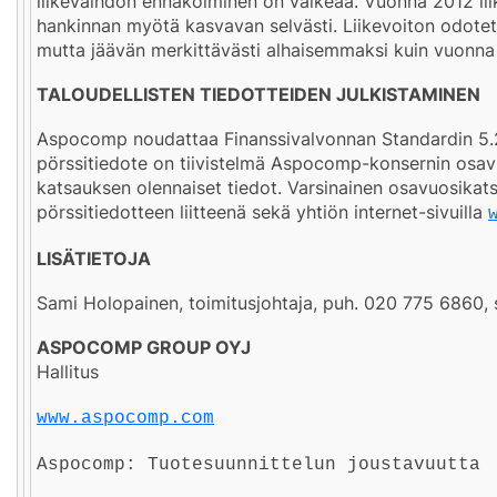
liikevaihdon ennakoiminen on vaikeaa. Vuonna 2012 lii
hankinnan myötä kasvavan selvästi. Liikevoiton odot
mutta jäävän merkittävästi alhaisemmaksi kuin vuonna
TALOUDELLISTEN TIEDOTTEIDEN JULKISTAMINEN
Aspocomp noudattaa Finanssivalvonnan Standardin 5.2
pörssitiedote on tiivistelmä Aspocomp-konsernin osavuo
katsauksen olennaiset tiedot. Varsinainen osavuosikat
pörssitiedotteen liitteenä sekä yhtiön internet-sivuilla
LISÄTIETOJA
Sami Holopainen, toimitusjohtaja, puh. 020 775 6860
ASPOCOMP GROUP OYJ
Hallitus
www.aspocomp.com
Aspocomp: Tuotesuunnittelun joustavuutta