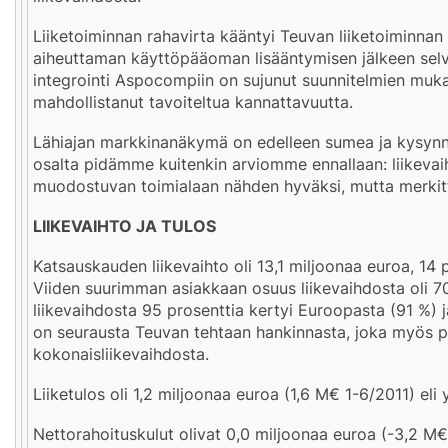
Liiketoiminnan rahavirta kääntyi Teuvan liiketoiminnan
aiheuttaman käyttöpääoman lisääntymisen jälkeen selväs
integrointi Aspocompiin on sujunut suunnitelmien mukaa
mahdollistanut tavoiteltua kannattavuutta.
Lähiajan markkinanäkymä on edelleen sumea ja kysynn
osalta pidämme kuitenkin arviomme ennallaan: liikevai
muodostuvan toimialaan nähden hyväksi, mutta merkitt
LIIKEVAIHTO JA TULOS
Katsauskauden liikevaihto oli 13,1 miljoonaa euroa, 1
Viiden suurimman asiakkaan osuus liikevaihdosta oli 70 
liikevaihdosta 95 prosenttia kertyi Euroopasta (91 %) 
on seurausta Teuvan tehtaan hankinnasta, joka myös p
kokonaisliikevaihdosta.
Liiketulos oli 1,2 miljoonaa euroa (1,6 M€ 1-6/2011) eli
Nettorahoituskulut olivat 0,0 miljoonaa euroa (-3,2 M€ 