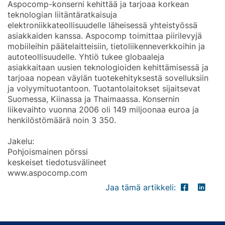
Aspocomp-konserni kehittää ja tarjoaa korkean
teknologian liitäntäratkaisuja
elektroniikkateollisuudelle läheisessä yhteistyössä
asiakkaiden kanssa. Aspocomp toimittaa piirilevyjä
mobiileihin päätelaitteisiin, tietoliikenneverkkoihin ja
autoteollisuudelle. Yhtiö tukee globaaleja
asiakkaitaan uusien teknologioiden kehittämisessä ja
tarjoaa nopean väylän tuotekehityksestä sovelluksiin
ja volyymituotantoon. Tuotantolaitokset sijaitsevat
Suomessa, Kiinassa ja Thaimaassa. Konsernin
liikevaihto vuonna 2006 oli 149 miljoonaa euroa ja
henkilöstömäärä noin 3 350.
Jakelu:
Pohjoismainen pörssi
keskeiset tiedotusvälineet
www.aspocomp.com
Jaa tämä artikkeli: