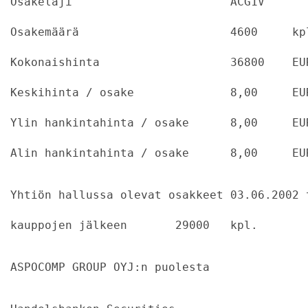
Osakelaji			ACG1V
Osakemäärä			4600	
Kokonaishinta		        36800    E
Keskihinta / osake		8,0
Ylin hankintahinta / osake	8,
Alin hankintahinta / osake	8,
Yhtiön hallussa olevat osakkeet 03.06.2002 
kauppojen jälkeen  	29000	kpl.
ASPOCOMP GROUP OYJ:n puolesta