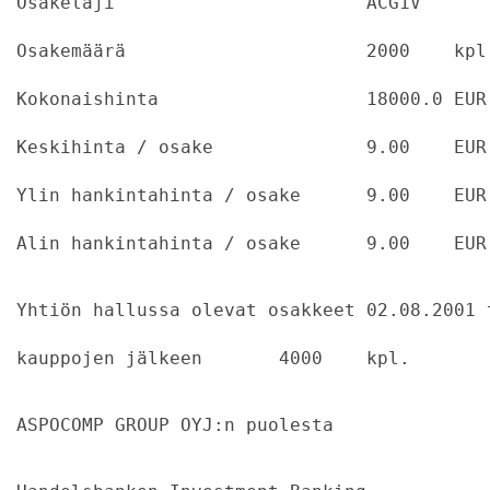
Osakelaji			ACG1V
Osakemäärä			2000	kpl
Kokonaishinta			18000.0	EUR
Keskihinta / osake		9.00	EUR
Ylin hankintahinta / osake	9.00	EUR
Alin hankintahinta / osake	9.00	EUR
Yhtiön hallussa olevat osakkeet 02.08.2001 
kauppojen jälkeen  	4000	kpl.
ASPOCOMP GROUP OYJ:n puolesta