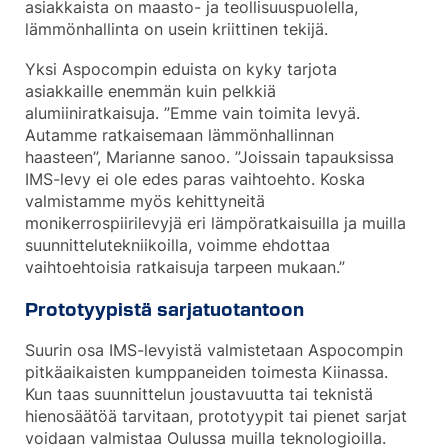
asiakkaista on maasto- ja teollisuuspuolella,
lämmönhallinta on usein kriittinen tekijä.
Yksi Aspocompin eduista on kyky tarjota
asiakkaille enemmän kuin pelkkiä
alumiiniratkaisuja. ”Emme vain toimita levyä.
Autamme ratkaisemaan lämmönhallinnan
haasteen”, Marianne sanoo. ”Joissain tapauksissa
IMS-levy ei ole edes paras vaihtoehto. Koska
valmistamme myös kehittyneitä
monikerrospiirilevyjä eri lämpöratkaisuilla ja muilla
suunnittelutekniikoilla, voimme ehdottaa
vaihtoehtoisia ratkaisuja tarpeen mukaan.”
Prototyypistä sarjatuotantoon
Suurin osa IMS-levyistä valmistetaan Aspocompin
pitkäaikaisten kumppaneiden toimesta Kiinassa.
Kun taas suunnittelun joustavuutta tai teknistä
hienosäätöä tarvitaan, prototyypit tai pienet sarjat
voidaan valmistaa Oulussa muilla teknologioilla.