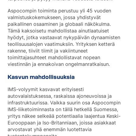
Aspocompin toiminta perustuu yli 45 vuoden
valmistuskokemukseen, jossa yhdistyvät
paikallinen osaaminen ja globaali näkökulma.
Tämä kaksoisetu mahdollistaa ainutlaatuiset
hyödyt, jotka vastaavat nykypäivän dynaamisten
teollisuusalojen vaatimuksiin. Yrityksen ketterä
rakenne, tiiviit tiimit ja vakiintuneet
toimittajasuhteet mahdollistavat nopean
viestinnän ja ennakoivan ongelmanratkaisun.
Kasvun mahdollisuuksia
IMS-volyymit kasvavat erityisesti
autovalaistuksessa, raskaissa ajoneuvoissa ja
infrastruktuurissa. Vaikka suurin osa Aspocompin
IMS-liiketoiminnasta on tällä hetkellä Suomessa,
yritys näkee selkeää potentiaalia laajentua Keski-
Eurooppaan ja Iso-Britanniaan, joissa asiakkaat
arvostavat yhä enemmän luotettavia