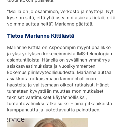
tuotantokumppaneita.
”Meillä on jo osaaminen, verkosto ja näyttöjä. Nyt
kyse on siitä, että yhä useampi asiakas tietää, että
voimme auttaa heitä”, Marianne päättää.
Tietoa Marianne Kittilästä
Marianne Kittilä on Aspocompin myyntipäällikkö
ja yksi yrityksen kokeneimmista IMS-teknologian
asiantuntijoista. Hänellä on syvällinen ymmärrys
asiakasvaatimuksista ja vuosikymmenten
kokemus piirilevyteollisuudesta. Marianne auttaa
asiakkaita ratkaisemaan lämmönhallinnan
haasteita ja valitsemaan oikeat ratkaisut. Hänet
tunnetaan kyvystään muuttaa monimutkaiset
tekniset vaatimukset käytännöllisiksi,
tuotantovalmiiksi ratkaisuiksi – aina pitkäaikaista
kumppanuutta ja luotettavuutta painottaen.