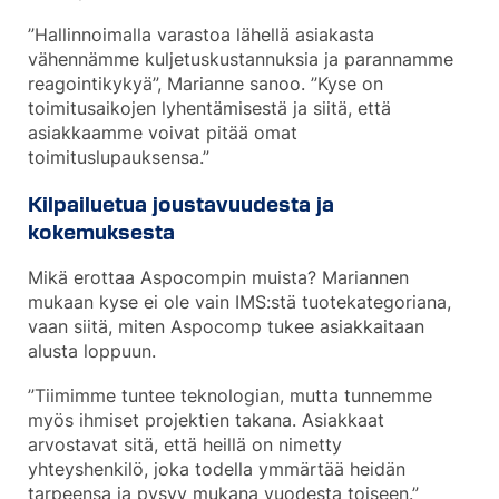
”Hallinnoimalla varastoa lähellä asiakasta
vähennämme kuljetuskustannuksia ja parannamme
reagointikykyä”, Marianne sanoo. ”Kyse on
toimitusaikojen lyhentämisestä ja siitä, että
asiakkaamme voivat pitää omat
toimituslupauksensa.”
Kilpailuetua joustavuudesta ja
kokemuksesta
Mikä erottaa Aspocompin muista? Mariannen
mukaan kyse ei ole vain IMS:stä tuotekategoriana,
vaan siitä, miten Aspocomp tukee asiakkaitaan
alusta loppuun.
”Tiimimme tuntee teknologian, mutta tunnemme
myös ihmiset projektien takana. Asiakkaat
arvostavat sitä, että heillä on nimetty
yhteyshenkilö, joka todella ymmärtää heidän
tarpeensa ja pysyy mukana vuodesta toiseen.”