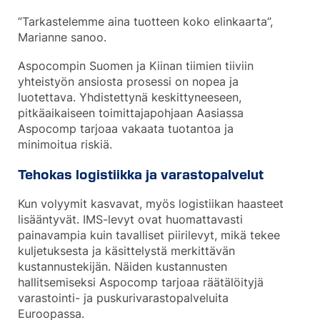
”Tarkastelemme aina tuotteen koko elinkaarta”,
Marianne sanoo.
Aspocompin Suomen ja Kiinan tiimien tiiviin
yhteistyön ansiosta prosessi on nopea ja
luotettava. Yhdistettynä keskittyneeseen,
pitkäaikaiseen toimittajapohjaan Aasiassa
Aspocomp tarjoaa vakaata tuotantoa ja
minimoitua riskiä.
Tehokas logistiikka ja varastopalvelut
Kun volyymit kasvavat, myös logistiikan haasteet
lisääntyvät. IMS-levyt ovat huomattavasti
painavampia kuin tavalliset piirilevyt, mikä tekee
kuljetuksesta ja käsittelystä merkittävän
kustannustekijän. Näiden kustannusten
hallitsemiseksi Aspocomp tarjoaa räätälöityjä
varastointi- ja puskurivarastopalveluita
Euroopassa.