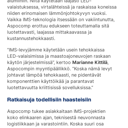
alumiiniin. Niitä käytetään laajasti LED-
valaistuksessa, virtalähteissä ja raskaissa koneissa
niiden erinomaisen lämmönjohtokyvyn vuoksi.
Vaikka IMS-teknologia itsessään on vakiintunutta,
Aspocomp erottuu edukseen toteuttamalla sitä
luotettavasti, laajassa mittakaavassa ja
kustannustehokkaasti.
”IMS-levyjämme käytetään usein tehokkaissa
LED-valaisimissa ja maastoajoneuvojen raskaan
käytön järjestelmissä”, kertoo
Marianne Kittilä
,
Aspocompin myyntipäällikkö. ”Koska nämä levyt
johtavat lämpöä tehokkaasti, ne pidentävät
komponenttien käyttöikää ja parantavat
luotettavuutta kriittisissä sovelluksissa.”
Ratkaisuja todellisiin haasteisiin
Aspocomp tukee asiakkaitaan IMS-projektien
koko elinkaaren ajan, teknisestä neuvonnasta
logistiikkaan ja varastointiin. Koska suuri osa