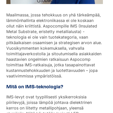
Maailmassa, jossa tehokkuus on yhä tärkeämpää,
lämmönhallinta elektroniikassa ei ole koskaan
ollut näin kriittistä. Aspocompille IMS (Insulated
Metal Substrate, eristetty metallialusta) -
teknologia ei ole vain tuotekategoria, vaan
pitkäaikaisen osaamisen ja strategisen arvon alue.
Vuosikymmenten kokemuksella, vahvalla
toimittajaverkostolla ja sitoutumisella asiakkaiden
haastavien ongelmien ratkaisuun Aspocomp
toimittaa IMS-ratkaisuja, jotka tasapainottavat
kustannustehokkuuden ja luotettavuuden – jopa
vaativimmissa ympäristöissä.
Mitä on IMS-teknologia?
IMS-levyt ovat tyypillisesti yksikerroksisia
piirilevyjä, joissa lämpöä johtava dielektrinen
kerros on liitetty metallipohjaan, yleensä