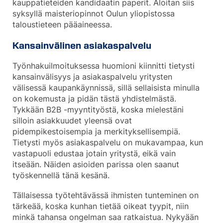
kauppatieteiden kandidaatin paperit. Aloitan siis
syksyllä maisteriopinnot Oulun yliopistossa
taloustieteen pääaineessa.
Kansainvälinen asiakaspalvelu
Työnhakuilmoituksessa huomioni kiinnitti tietysti
kansainvälisyys ja asiakaspalvelu yritysten
välisessä kaupankäynnissä, sillä sellaisista minulla
on kokemusta ja pidän tästä yhdistelmästä.
Tykkään B2B -myyntityöstä, koska mielestäni
silloin asiakkuudet yleensä ovat
pidempikestoisempia ja merkityksellisempiä.
Tietysti myös asiakaspalvelu on mukavampaa, kun
vastapuoli edustaa jotain yritystä, eikä vain
itseään. Näiden asioiden parissa olen saanut
työskennellä tänä kesänä.
Tällaisessa työtehtävässä ihmisten tunteminen on
tärkeää, koska kunhan tietää oikeat tyypit, niin
minkä tahansa ongelman saa ratkaistua. Nykyään