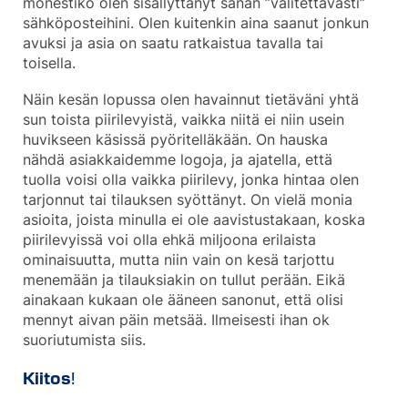
monestiko olen sisällyttänyt sanan ”valitettavasti”
sähköposteihini. Olen kuitenkin aina saanut jonkun
avuksi ja asia on saatu ratkaistua tavalla tai
toisella.
Näin kesän lopussa olen havainnut tietäväni yhtä
sun toista piirilevyistä, vaikka niitä ei niin usein
huvikseen käsissä pyöritelläkään. On hauska
nähdä asiakkaidemme logoja, ja ajatella, että
tuolla voisi olla vaikka piirilevy, jonka hintaa olen
tarjonnut tai tilauksen syöttänyt. On vielä monia
asioita, joista minulla ei ole aavistustakaan, koska
piirilevyissä voi olla ehkä miljoona erilaista
ominaisuutta, mutta niin vain on kesä tarjottu
menemään ja tilauksiakin on tullut perään. Eikä
ainakaan kukaan ole ääneen sanonut, että olisi
mennyt aivan päin metsää. Ilmeisesti ihan ok
suoriutumista siis.
Kiitos
!