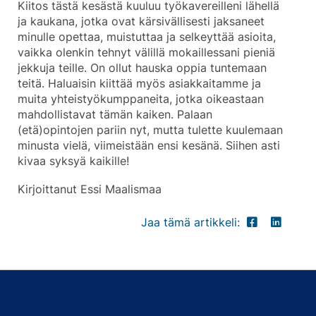
Kiitos tästä kesästä kuuluu työkavereilleni lähellä
ja kaukana, jotka ovat kärsivällisesti jaksaneet
minulle opettaa, muistuttaa ja selkeyttää asioita,
vaikka olenkin tehnyt välillä mokaillessani pieniä
jekkuja teille. On ollut hauska oppia tuntemaan
teitä. Haluaisin kiittää myös asiakkaitamme ja
muita yhteistyökumppaneita, jotka oikeastaan
mahdollistavat tämän kaiken. Palaan
(etä)opintojen pariin nyt, mutta tulette kuulemaan
minusta vielä, viimeistään ensi kesänä. Siihen asti
kivaa syksyä kaikille!
Kirjoittanut Essi Maalismaa
Jaa tämä artikkeli: