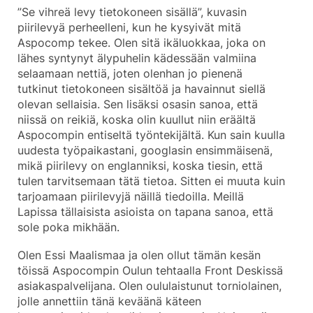
”Se vihreä levy tietokoneen sisällä”, kuvasin
piirilevyä perheelleni, kun he kysyivät mitä
Aspocomp tekee. Olen sitä ikäluokkaa, joka on
lähes syntynyt älypuhelin kädessään valmiina
selaamaan nettiä, joten olenhan jo pienenä
tutkinut tietokoneen sisältöä ja havainnut siellä
olevan sellaisia. Sen lisäksi osasin sanoa, että
niissä on reikiä, koska olin kuullut niin eräältä
Aspocompin entiseltä työntekijältä. Kun sain kuulla
uudesta työpaikastani, googlasin ensimmäisenä,
mikä piirilevy on englanniksi, koska tiesin, että
tulen tarvitsemaan tätä tietoa. Sitten ei muuta kuin
tarjoamaan piirilevyjä näillä tiedoilla. Meillä
Lapissa tällaisista asioista on tapana sanoa, että
sole poka mikhään.
Olen Essi Maalismaa ja olen ollut tämän kesän
töissä Aspocompin Oulun tehtaalla Front Deskissä
asiakaspalvelijana. Olen oululaistunut torniolainen,
jolle annettiin tänä keväänä käteen