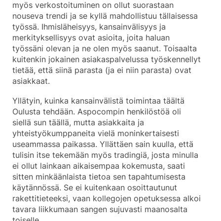
myös verkostoituminen on ollut suorastaan
nouseva trendi ja se kyllä mahdollistuu tällaisessa
työssä. Ihmisläheisyys, kansainvälisyys ja
merkityksellisyys ovat asioita, joita haluan
työssäni olevan ja ne olen myös saanut. Toisaalta
kuitenkin jokainen asiakaspalvelussa työskennellyt
tietää, että siinä parasta (ja ei niin parasta) ovat
asiakkaat.
Yllätyin, kuinka kansainvälistä toimintaa täältä
Oulusta tehdään. Aspocompin henkilöstöä oli
siellä sun täällä, mutta asiakkaita ja
yhteistyökumppaneita vielä moninkertaisesti
useammassa paikassa. Yllättäen sain kuulla, että
tulisin itse tekemään myös tradingiä, josta minulla
ei ollut lainkaan aikaisempaa kokemusta, saati
sitten minkäänlaista tietoa sen tapahtumisesta
käytännössä. Se ei kuitenkaan osoittautunut
rakettitieteeksi, vaan kollegojen opetuksessa alkoi
tavara liikkumaan sangen sujuvasti maanosalta
toiselle.