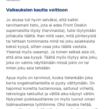
Vaikeuksien kautta voittoon
Jo alussa tuli hyvin selväksi, että kaikki
tarvitsemani tieto, jota ei edes Front Deskin
supernaisilta löydy (harvinaista), tulisi löytymään
joltakulta täältä. Ihan mitä vaan, mitä piirilevyistä
tai tehtaan toiminnasta minä tai joku asiakkaista
keksii kysyä, siihen osaa joku täällä vastata.
Yleensä myös useampi. Ja toinen selkeä asia oli,
että aina saa kysyä. Täältä myös löytyy aina joku,
joka on valmis näyttämään missä jokin on tai
miten joku asia tehdään.
Apua myös on tarvinnut, koska tietenkään joka
kerta ongelmatilanteilta ei pysty välttymään. On
hajonnut konetta tuotannossa, sattunut virheitä,
teknologia takkuillut ja välillä aika käynyt vähiin.
Nykyinen poikkeustilanne on myös tuonut oman
lisämausteensa työhömme. Olisi hauska tietää,