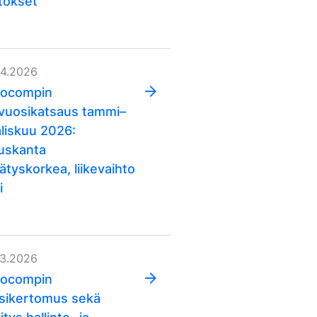
tökset
04.2026
ocompin
vuosikatsaus tammi–
liskuu 2026:
auskanta
ätyskorkea, liikevaihto
i
03.2026
ocompin
sikertomus sekä