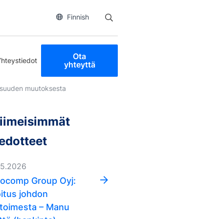
Finnish
Ota
Yhteystiedot
yhteyttä
iosuuden muutoksesta
iimeisimmät
iedotteet
05.2026
ocomp Group Oyj:
oitus johdon
ketoimesta – Manu