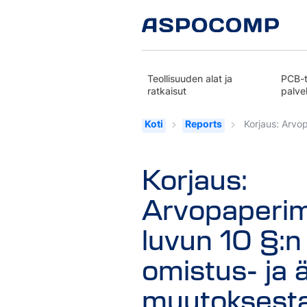
Teollisuuden alat ja
PCB-t
ratkaisut
palve
Koti
Reports
Korjaus: Arvo
Korjaus:
Arvopaperim
luvun 10 §:n
omistus- ja
muutoksest