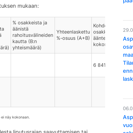
pää
ituksen mukaan:
% osakkeista ja
Kohdeyhtiön
ta
äänistä
29.
Yhteenlaskettu
osakkeiden ja
ä
rahoitusvälineiden
%-osuus (A+B)
äänten
Asp
kautta (B:n
kokonaismäärä
osa
ärä)
yhteismäärä)
maa
Til
6 841 440
enn
lask
06.
Asp
vuo
esta liputusrajan saavuttamisen tai