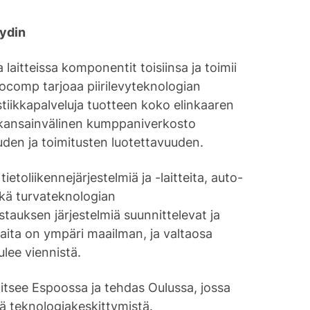
ydin
a laitteissa komponentit toisiinsa ja toimii
ocomp tarjoaa piirilevyteknologian
istiikkapalveluja tuotteen koko elinkaaren
a kansainvälinen kumppaniverkosto
en ja toimitusten luotettavuuden.
etoliikennejärjestelmiä ja -laitteita, auto-
sekä turvateknologian
auksen järjestelmiä suunnittelevat ja
kaita on ympäri maailman, ja valtaosa
lee viennistä.
itsee Espoossa ja tehdas Oulussa, jossa
ä teknologiakeskittymistä.