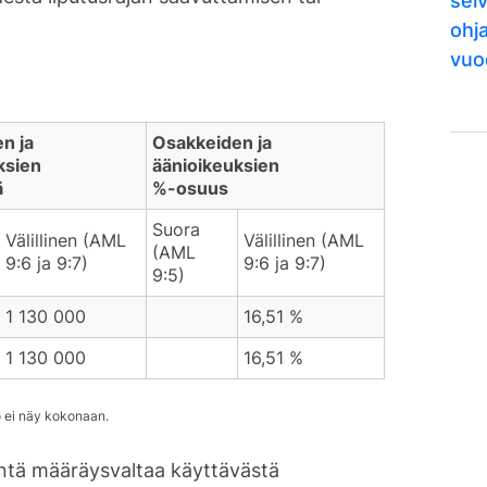
selv
ohj
vuo
n ja
Osakkeiden ja
ksien
äänioikeuksien
ä
%-osuus
Suora
Välillinen (AML
Välillinen (AML
(AML
9:6 ja 9:7)
9:6 ja 9:7)
9:5)
1 130 000
16,51 %
1 130 000
16,51 %
intä määräysvaltaa käyttävästä