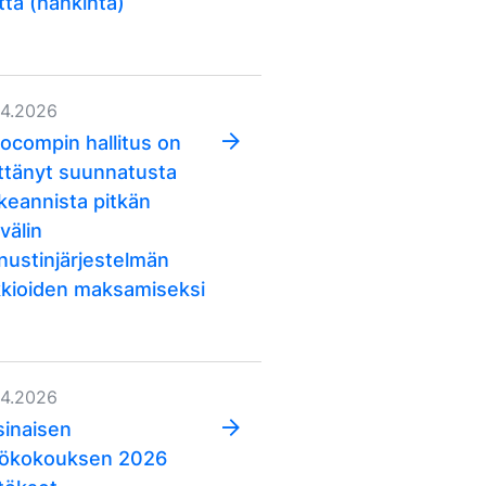
ttä (hankinta)
04.2026
ocompin hallitus on
ttänyt suunnatusta
keannista pitkän
välin
nustinjärjestelmän
kkioiden maksamiseksi
04.2026
sinaisen
iökokouksen 2026