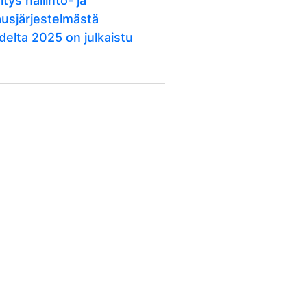
itys hallinto- ja
ausjärjestelmästä
delta 2025 on julkaistu