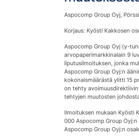
Aspocomp Group Oyj, Pörssit
Korjaus: Kyösti Kakkosen os
Aspocomp Group Oyj (y-tunn
arvopaperimarkkinalain 9 lu
liputusilmoituksen, jonka m
Aspocomp Group Oyj:n ääni
kokonaismäärästä ylitti 15 pr
on tehty avoimuusdirektiivin
tehtyjen muutosten johdost
Ilmoituksen mukaan Kyösti 
000 Aspocomp Group Oyj:n os
Aspocomp Group Oyj:n osake