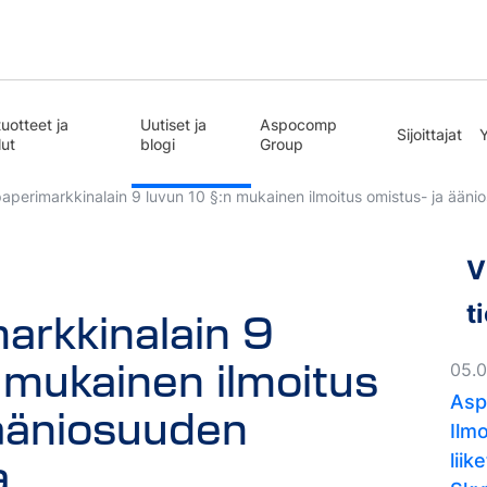
uotteet ja
Uutiset ja
Aspocomp
Sijoittajat
lut
blogi
Group
paperimarkkinalain 9 luvun 10 §:n mukainen ilmoitus omistus- ja ään
V
t
arkkinalain 9
 mukainen ilmoitus
05.
Asp
 ääniosuuden
Ilm
a
lii