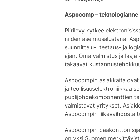
Aspocomp – teknologianne 
Piirilevy kytkee elektronisiss
niiden asennusalustana. Asp
suunnittelu-, testaus- ja log
ajan. Oma valmistus ja laaj
takaavat kustannustehokkuud
Aspocompin asiakkaita ovat ti
ja teollisuuselektroniikkaa 
puolijohdekomponenttien test
valmistavat yritykset. Asiak
Aspocompin liikevaihdosta tu
Aspocompin pääkonttori sija
on yksi Suomen merkittävist