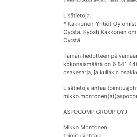
Lisätietoja:
* Kakkonen-Yhtiöt Oy omist
Oy:stä. Kyösti Kakkonen om
Oy:stä.
Tämän tiedotteen päivämää
kokonaismäärä on 6 841 440
osakesarja, ja kullakin osakke
Lisätietoja antaa toimitusj
mikko.montonen(at)aspoco
ASPOCOMP GROUP OYJ
Mikko Montonen
toimitusjohtaja