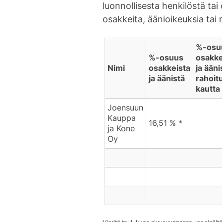
luonnollisesta henkilöstä tai
osakkeita, äänioikeuksia tai r
%-osu
%-osuus
osakke
Nimi
osakkeista
ja ääni
ja äänistä
rahoit
kautta
Joensuun
Kauppa
16,51 % *
ja Kone
Oy