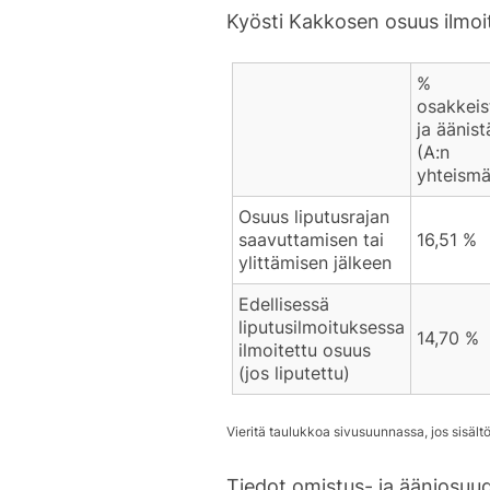
Kyösti Kakkosen osuus ilmo
%
osakkeis
ja äänist
(A:n
yhteismä
Osuus liputusrajan
saavuttamisen tai
16,51 %
ylittämisen jälkeen
Edellisessä
liputusilmoituksessa
14,70 %
ilmoitettu osuus
(jos liputettu)
Tiedot omistus- ja ääniosuud