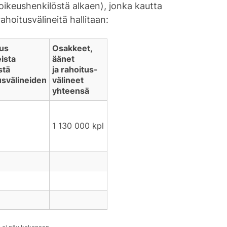
 oikeushenkilöstä alkaen), jonka kautta
ahoitusvälineitä hallitaan:
us
Osakkeet,
ista
äänet
stä
ja rahoitus-
usvälineiden
välineet
yhteensä
1 130 000 kpl