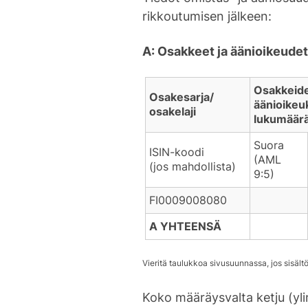
rikkoutumisen jälkeen:
A: Osakkeet ja äänioikeudet
Osakkeide
Osakesarja/
äänioikeu
osakelaji
lukumäär
Suora
ISIN-koodi
(AML
(jos mahdollista)
9:5)
FI0009008080
A YHTEENSÄ
Koko määräysvalta ketju (yl